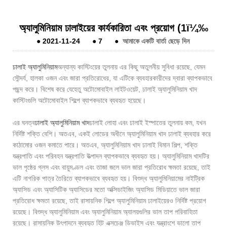
অ্যালুমিনিয়াম ঢালাইয়ের কার্যকারিতা এবং প্রয়োগ (1ï¼‰
●
2021-11-24
●
7
●
আমাকে একটি বার্তা ছেড়ে দিন
ঢালাই অ্যালুমিনিয়াম
অন্যান্য কাস্টিংয়ের তুলনায় এর কিছু অতুলনীয় সুবিধা রয়েছে, যেমন
সৌন্দর্য, হালকা ওজন এবং জারা প্রতিরোধের, যা এটিকে ব্যবহারকারীদের দ্বারা ব্যাপকভাবে
পছন্দ করে। বিশেষ করে যেহেতু অটোমোবাইল লাইটওয়েট, ঢালাই অ্যালুমিনিয়াম খাদ
কাস্টিংগুলি অটোমোবাইল শিল্পে ব্যাপকভাবে ব্যবহৃত হয়েছে।
এর ঘনত্ব
ঢালাই অ্যালুমিনিয়াম খাদ
ঢালাই লোহা এবং ঢালাই ইস্পাতের তুলনায় কম, যখন
নির্দিষ্ট শক্তি বেশি। অতএব, একই লোডের অধীনে অ্যালুমিনিয়াম খাদ ঢালাই ব্যবহার করে
কাঠামোর ওজন কমাতে পারে। অতএব, অ্যালুমিনিয়াম খাদ ঢালাই বিমান শিল্প, শক্তি
যন্ত্রপাতি এবং পরিবহন যন্ত্রপাতি উত্পাদন ব্যাপকভাবে ব্যবহৃত হয়। অ্যালুমিনিয়াম খাদটির
ভাল পৃষ্ঠের গ্লস এবং বায়ুমণ্ডল এবং তাজা জলে ভাল জারা প্রতিরোধ ক্ষমতা রয়েছে, তাই
এটি নাগরিক পাত্র তৈরিতে ব্যাপকভাবে ব্যবহৃত হয়। বিশুদ্ধ অ্যালুমিনিয়ামের নাইট্রিক
অ্যাসিড এবং অ্যাসিটিক অ্যাসিডের মতো অক্সিডাইজিং অ্যাসিড মিডিয়াতে ভাল জারা
প্রতিরোধ ক্ষমতা রয়েছে, তাই রাসায়নিক শিল্পে অ্যালুমিনিয়াম ঢালাইয়েরও নির্দিষ্ট প্রয়োগ
রয়েছে। বিশুদ্ধ অ্যালুমিনিয়াম এবং অ্যালুমিনিয়াম অ্যালয়গুলির ভাল তাপ পরিবাহিতা
রয়েছে। রাসায়নিক উৎপাদনে ব্যবহৃত হিট এক্সচেঞ্জ ডিভাইস এবং যন্ত্রাংশে ভালো তাপ