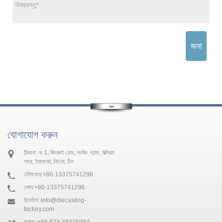
জমা
যোগাযোগ করুন
ঠিকানা: নং 1, জিনরুই রোড, লংজিং গ্রাম, উক্সিয়াং
শহর, ইয়ানঝো, নিংবো, চীন
টেলিফোন:
+86-13375741296
ফোন:
+86-13375741296
ইমেইল:
info@diecasting-
factory.com