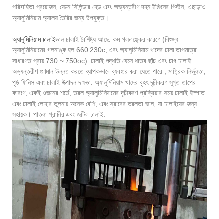
পরিবাহিতা প্রয়োজন, যেমন সিলিন্ডার হেড এবং অভ্যন্তরীণ দহন ইঞ্জিনের পিস্টন, এছাড়াও
অ্যালুমিনিয়াম অ্যালয় তৈরির জন্য উপযুক্ত।
অ্যালুমিনিয়াম ঢালাই
ভাল ঢালাই বৈশিষ্ট্য আছে. কম গলনাঙ্কের কারণে (বিশুদ্ধ
অ্যালুমিনিয়ামের গলনাঙ্ক হল 660.230c, এবং অ্যালুমিনিয়াম খাদের ঢালা তাপমাত্রা
সাধারণত প্রায় 730 ~ 750oc), ঢালাই পদ্ধতি যেমন ধাতব ছাঁচ এবং চাপ ঢালাই
অভ্যন্তরীণ গুণমান উন্নত করতে ব্যাপকভাবে ব্যবহার করা যেতে পারে , মাত্রিক নির্ভুলতা,
পৃষ্ঠ ফিনিস এবং ঢালাই উত্পাদন দক্ষতা. অ্যালুমিনিয়াম খাদের বৃহৎ দৃঢ়ীকরণ সুপ্ত তাপের
কারণে, একই ওজনের শর্তে, তরল অ্যালুমিনিয়ামের দৃঢ়ীকরণ প্রক্রিয়ার সময় ঢালাই ইস্পাত
এবং ঢালাই লোহার তুলনায় অনেক বেশি, এবং স্রাবের তরলতা ভাল, যা ঢালাইয়ের জন্য
সহায়ক। পাতলা প্রাচীর এবং জটিল ঢালাই.