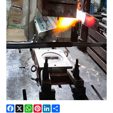
Facebook
X
WhatsApp
Pinterest
LinkedIn
Share