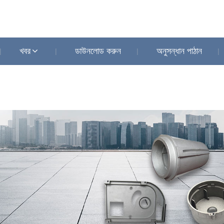
খবর
ডাউনলোড করুন
অনুসন্ধান পাঠান