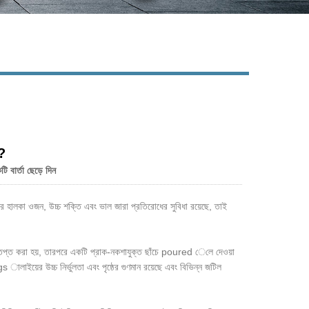
Live
ী?
 বার্তা ছেড়ে দিন
িংয়ের হালকা ওজন, উচ্চ শক্তি এবং ভাল জারা প্রতিরোধের সুবিধা রয়েছে, তাই
 উত্তপ্ত করা হয়, তারপরে একটি প্রাক-নকশাযুক্ত ছাঁচে poured েলে দেওয়া
লাইয়ের উচ্চ নির্ভুলতা এবং পৃষ্ঠের গুণমান রয়েছে এবং বিভিন্ন জটিল