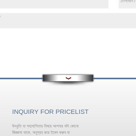
INQUIRY FOR PRICELIST
উদ্ধৃতি বা সহযোগিতার বিষয়ে আপনার যদি কোনো
ঢালাই করার আগে তরল অ্যালুমিনিয়ামের
রূপান্তরিত চিকিত্সার ক্ষেত্রে মনোযোগ দেওয়া
জিজ্ঞাসা থাকে, অনুগ্রহ করে ইমেল করুন বা