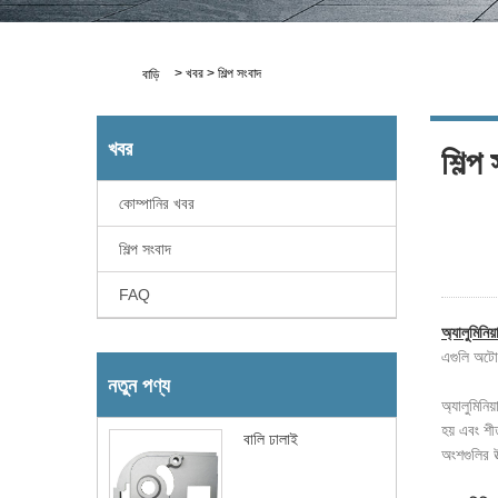
>
খবর
>
শিল্প সংবাদ
বাড়ি
খবর
শিল্প
কোম্পানির খবর
শিল্প সংবাদ
FAQ
অ্যালুমিনিয়
এগুলি অটোম
নতুন পণ্য
অ্যালুমিনি
হয় এবং শী
বালি ঢালাই
অংশগুলির উ