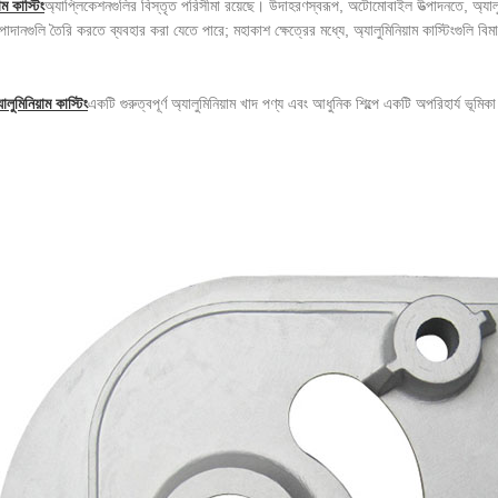
াম কাস্টিং
অ্যাপ্লিকেশনগুলির বিস্তৃত পরিসীমা রয়েছে। উদাহরণস্বরূপ, অটোমোবাইল উত্পাদনতে, অ্যালুমিনি
াদানগুলি তৈরি করতে ব্যবহার করা যেতে পারে; মহাকাশ ক্ষেত্রের মধ্যে, অ্যালুমিনিয়াম কাস্টিংগুলি বি
যালুমিনিয়াম কাস্টিং
একটি গুরুত্বপূর্ণ অ্যালুমিনিয়াম খাদ পণ্য এবং আধুনিক শিল্পে একটি অপরিহার্য ভূমি