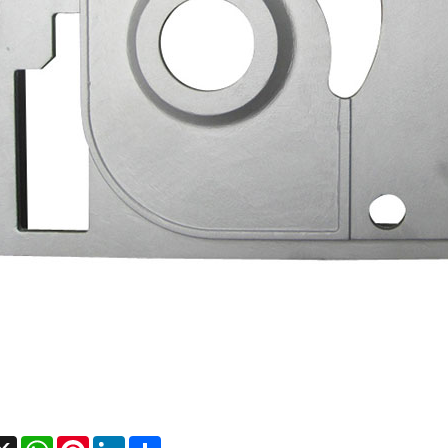
cebook
X
WhatsApp
Pinterest
LinkedIn
Share