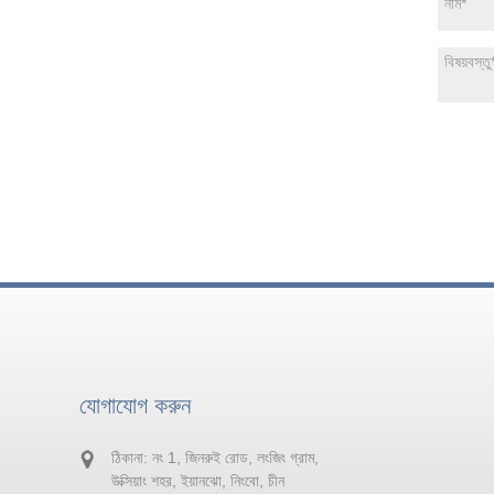
যোগাযোগ করুন
ঠিকানা: নং 1, জিনরুই রোড, লংজিং গ্রাম,
উক্সিয়াং শহর, ইয়ানঝো, নিংবো, চীন