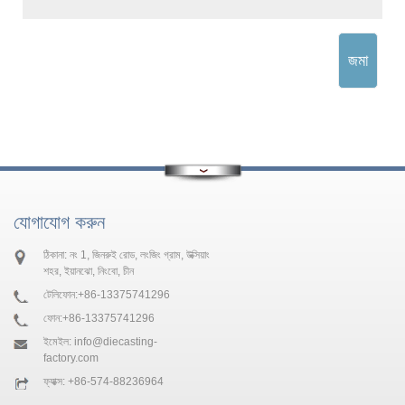
জমা
যোগাযোগ করুন
ঠিকানা: নং 1, জিনরুই রোড, লংজিং গ্রাম, উক্সিয়াং
শহর, ইয়ানঝো, নিংবো, চীন
টেলিফোন:
+86-13375741296
ফোন:
+86-13375741296
ইমেইল:
info@diecasting-
factory.com
ফ্যাক্স: +86-574-88236964