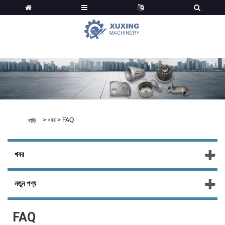
খবর
>
খবর
>
FAQ
বাড়ি
খবর
নতুন পণ্য
FAQ